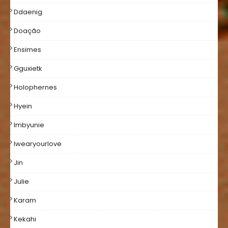
Ddaenig
Doação
Ensimes
Gguxietk
Holophernes
Hyein
Imbyunie
Iwearyourlove
Jin
Julie
Karam
Kekahi