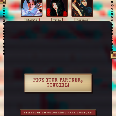
COMO FAZER UM PEDIDO
DÚVIDAS FREQUENTES
ddaenig
julie
nervous
karam
riveager
aestuantic
anaharae
arshanji
aussi
baekart
bigbang
cerebrodog
eto