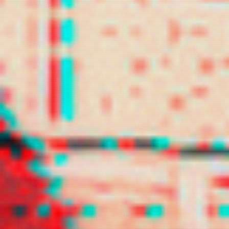
lilacrafit
loeynely
luvies
marsvit
mercurioz
namgloo
namicchin
s2lock
shinous
snowelle
swturne
telefany