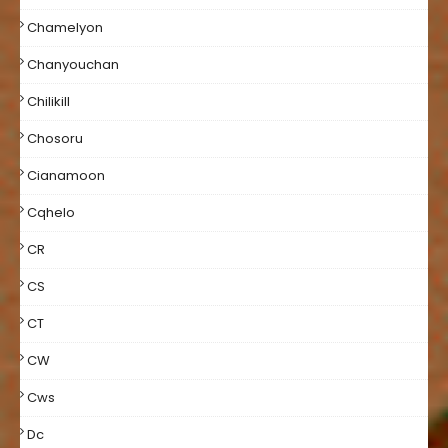
Chamelyon
Chanyouchan
Chilikill
Chosoru
Cianamoon
Cqhelo
CR
CS
CT
CW
Cws
Dc