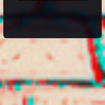
chamelyon
chanyoucha
chilikill
n
dilunari
gguxietk
holopherne
s
iwearyourl
kekahi
lecwisp
ove