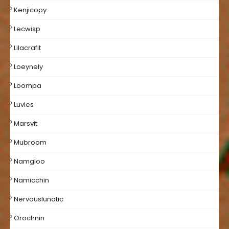
Kenjicopy
Lecwisp
Lilacrafit
Loeynely
Loompa
Luvies
Marsvit
Mubroom
Namgloo
Namicchin
Nervouslunatic
Orochnin