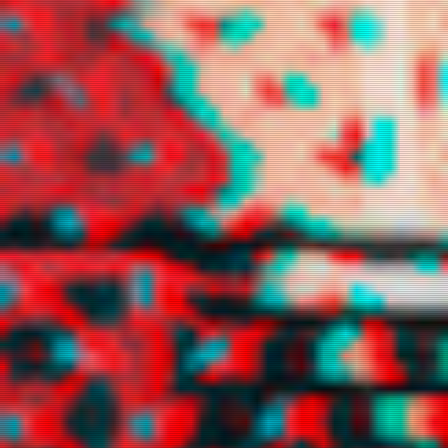
tinnituz
trancyz
xuggi
xxpujinxx
yuhz