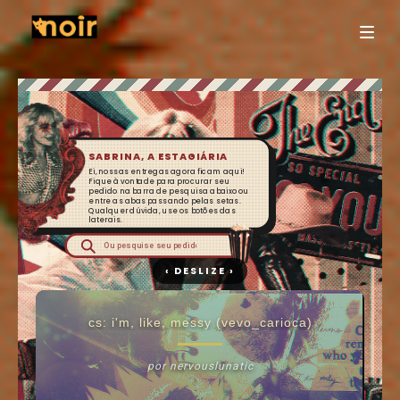
SABRINA, A ESTAGIÁRIA
Ei, nossas entregas agora ficam aqui!
Fique à vontade para procurar seu
pedido na barra de pesquisa abaixo ou
entre as abas passando pelas setas.
Qualquer dúvida, use os botões das
laterais.
cs: i'm, like, messy (vevo_carioca)
por nervouslunatic