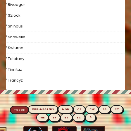
Riveager
S2lock
Shinous
Snowelle
Swturne
Telefany
Tinnituz
Trancyz
WE
Welcome
WEB-MASTERS
MOD
CS
CW
AS
CT
TODOS
Xuggi
⌕
WE
BF
BT
BC
Xxpujinxx