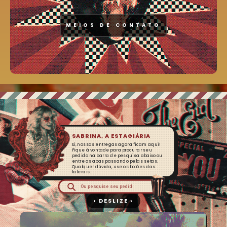
MEIOS DE CONTATO
SABRINA, A ESTAGIÁRIA
Ei, nossas entregas agora ficam aqui!
Fique à vontade para procurar seu
pedido na barra de pesquisa abaixo ou
entre as abas passando pelas setas.
Qualquer dúvida, use os botões das
laterais.