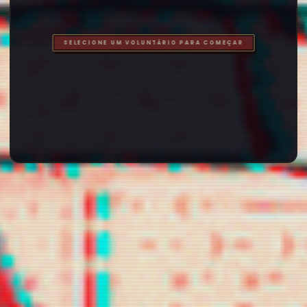
baekart
bigbang
cerebrodog
eto
chamelyon
chanyoucha
chilikill
n
dilunari
gguxietk
holopherne
s