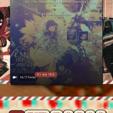
cs: i'm, like, messy (vevo_carioca)
por nervouslunatic
5
há 17 horas