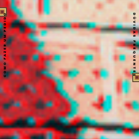
iwearyourl
kekahi
lecwisp
ove
COMO FAZER UM PEDIDO
DÚVIDAS FREQUENTES
lilacrafit
loeynely
luvies
marsvit
mercurioz
namgloo
namicchin
s2lock
shinous