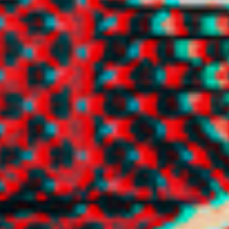
snowelle
swturne
telefany
tinnituz
trancyz
xuggi
xxpujinxx
yuhz