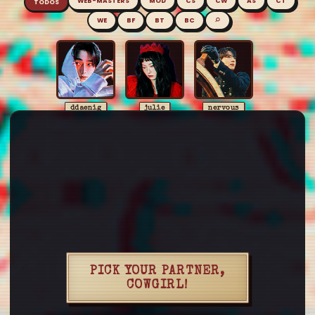
WEB-MASTERS
MOD
CS
CW
AS
CT
TODOS
⌕
WE
BF
BT
BC
ddaenig
julie
nervous
karam
riveager
aestuantic
anaharae
arshanji
aussi