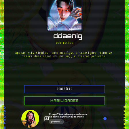
karam
riveager
aestuantic
ddaenig
web-master
anaharae
arshanji
aussi
Apenas gifs simples, como overlays e transições (como se 
fossem duas capas em uma só), e efeitos pequenos.
baekart
bigbang
cerebrodogeto
PORTFÓLIO
HABILIDADES
chamelyon
chanyouchan
chilIkill
Ei, aqui! Você sabe o que cada
ícone
no painel significa? Eu te ensino.
próximo ›