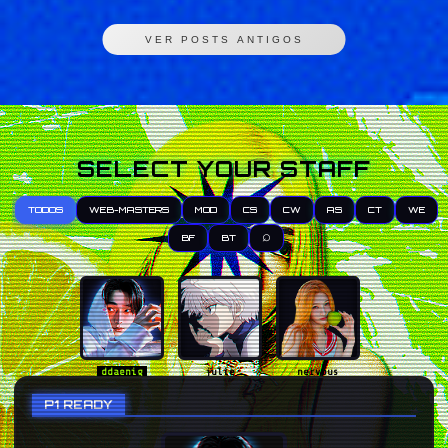
VER POSTS ANTIGOS
SELECT YOUR STAFF
TODOS
WEB-MASTERS
MOD
CS
CW
AS
CT
WE
⌕
BF
BT
ddaenig
julie
nervous
P1 READY