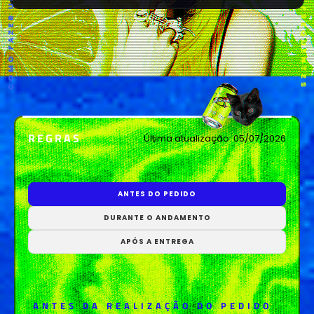
COMO FAZER UM PEDIDO
DÚVIDAS FREQUENTES
dilunari
gguxietk
holophernes
iwearyourlove
kekahi
lecwisp
REGRAS
Última atualização:
05/07/2026
ANTES DO PEDIDO
lilacrafit
loeynely
luvies
DURANTE O ANDAMENTO
APÓS A ENTREGA
marsvit
mercurioz
namgloo
ANTES DA REALIZAÇÃO DO PEDIDO