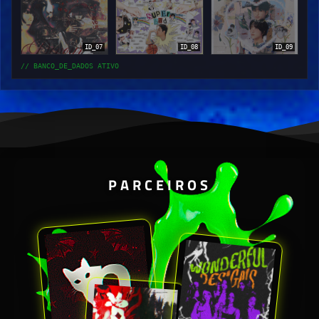
ID_07
ID_08
ID_09
// BANCO_DE_DADOS ATIVO
PARCEIROS