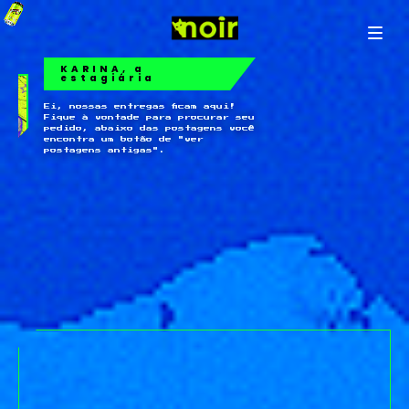
KARINA, a
estagiária
Ei, nossas entregas ficam aqui!
Fique à vontade para procurar seu
pedido, abaixo das postagens você
encontra um botão de "ver
postagens antigas".