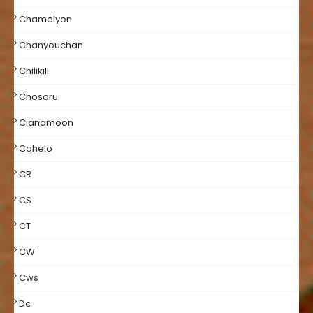
Chamelyon
Chanyouchan
Chilikill
Chosoru
Cianamoon
Cqhelo
CR
CS
CT
CW
Cws
Dc