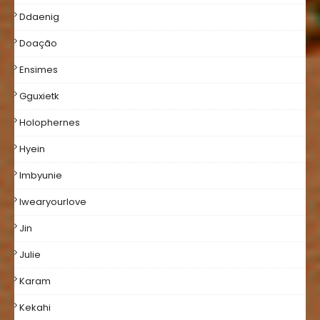
Ddaenig
Doação
Ensimes
Gguxietk
Holophernes
Hyein
Imbyunie
Iwearyourlove
Jin
Julie
Karam
Kekahi