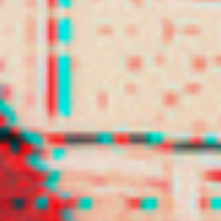
lilacrafit
loeynely
luvies
marsvit
mercurioz
namgloo
namicchin
s2lock
shinous
snowelle
swturne
telefany