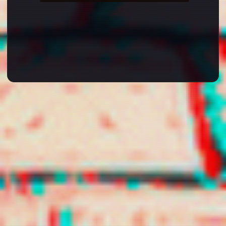
chamelyon
chanyoucha
chilikill
n
dilunari
gguxietk
holopherne
s
iwearyourl
kekahi
lecwisp
ove