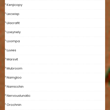
Kenjicopy
Lecwisp
Lilacrafit
Loeynely
Loompa
Luvies
Marsvit
Mubroom
Namgloo
Namicchin
Nervouslunatic
Orochnin