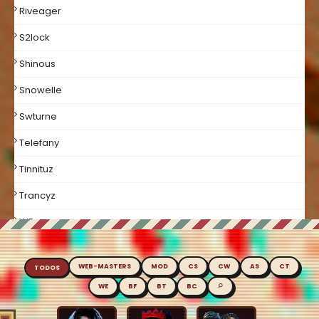
Riveager
S2lock
Shinous
Snowelle
Swturne
Telefany
Tinnituz
Trancyz
WE
Welcome
WEB-MASTERS
MOD
CS
CW
AS
CT
TODOS
Xuggi
⌕
WE
BF
BT
BC
Xxpujinxx