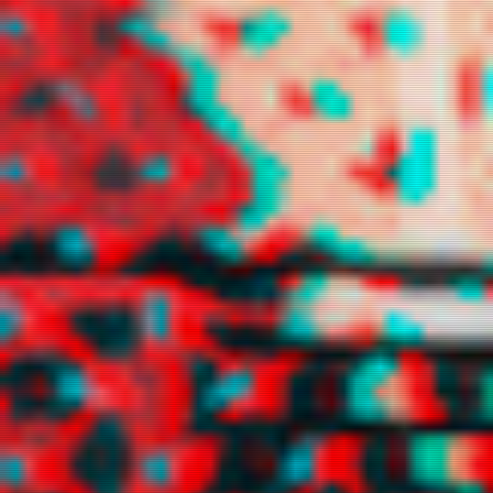
tinnituz
trancyz
xuggi
xxpujinxx
yuhz