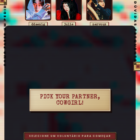
COMO FAZER UM PEDIDO
DÚVIDAS FREQUENTES
ddaenig
julie
nervous
karam
riveager
aestuantic
anaharae
arshanji
aussi
baekart
bigbang
cerebrodog
eto