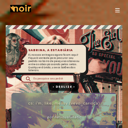
SABRINA, A ESTAGIÁRIA
Ei, nossas entregas agora ficam aqui!
Fique à vontade para procurar seu
pedido na barra de pesquisa abaixo ou
entre as abas passando pelas setas.
Qualquer dúvida, use os botões das
laterais.
cs: i'm, like, messy (vevo_carioca)
por nervouslunatic