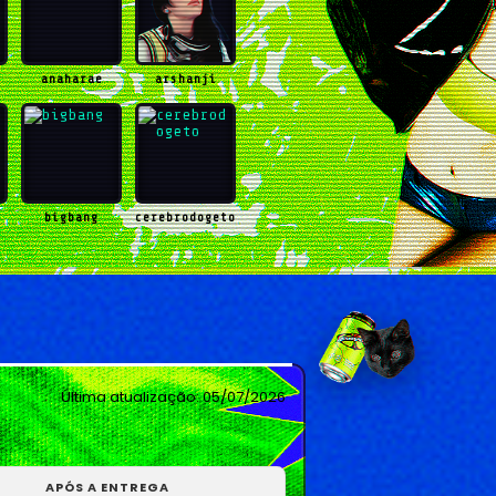
anaharae
arshanji
bigbang
cerebrodogeto
n
chilIkill
dilunari
Última atualização:
05/07/2026
APÓS A ENTREGA
s
iwearyourlove
kekahi