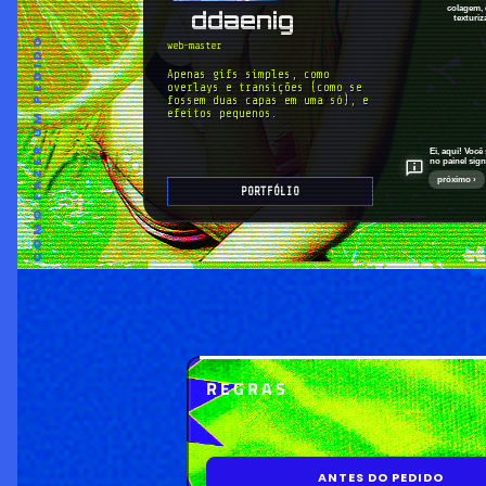
colagem, 
ddaenig
texturiz
COMO FAZER UM PEDIDO
web-master
Apenas gifs simples, como 
overlays e transições (como se 
fossem duas capas em uma só), e 
efeitos pequenos.
Ei, aqui! Voc
no painel sign
próximo ›
PORTFÓLIO
REGRAS
ANTES DO PEDIDO