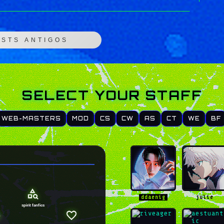
OSTS ANTIGOS
SELECT YOUR STAFF
WEB-MASTERS
MOD
CS
CW
AS
CT
WE
BF
ddaenig
julie
spirit fanfics