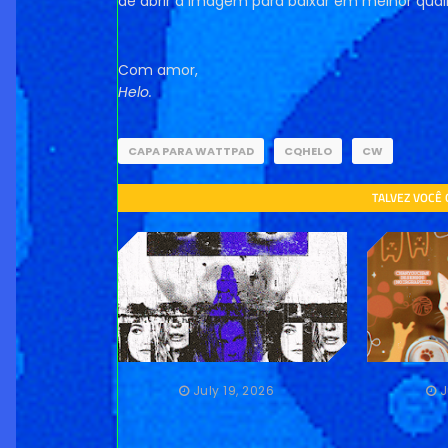
de abrir a imagem para baixar em melhor qual
Com amor,
Helo.
CAPA PARA WATTPAD
CQHELO
CW
TALVEZ VOCÊ
July 19, 2026
J