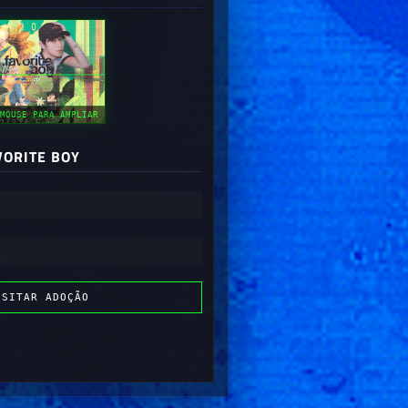
conhecidas e figuras públicas no
trancyz
xuggi
ea do staff no blog;
MOUSE PARA AMPLIAR
VORITE BOY
ISITAR ADOÇÃO