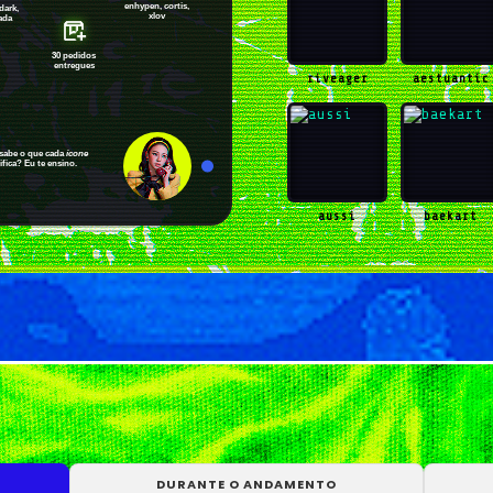
enhypen, cortis,
dark,
xlov
ada
30 pedidos
entregues
riveager
aestuantic
ê sabe o que cada
ícone
ifica? Eu te ensino.
aussi
baekart
chamelyon
chanyoucha
DURANTE O ANDAMENTO
gguxietk
holopherne