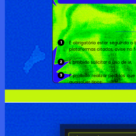
É obrigatório estar seguindo o 
plataformas citadas, avise no f
É proibido solicitar o uso de IA;
É proibido realizar pedidos 
quaisquer tipos;
É proibido realizar o mesmo pe
Em pedidos de design, caso s
membros que deseja no design
Em pedidos de design com perso