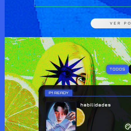
VER P
TODOS
P1 READY
habilidades