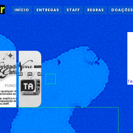
INÍCIO
ENTREGAS
STAFF
REGRAS
DOAÇÕES
→
Te