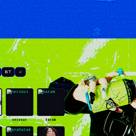
⌕
BT
nervous
karam