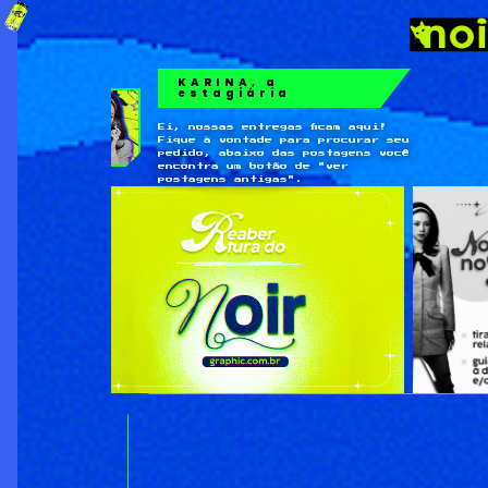
KARINA, a
estagiária
Ei, nossas entregas ficam aqui!
Fique à vontade para procurar seu
pedido, abaixo das postagens você
encontra um botão de "ver
postagens antigas".
←