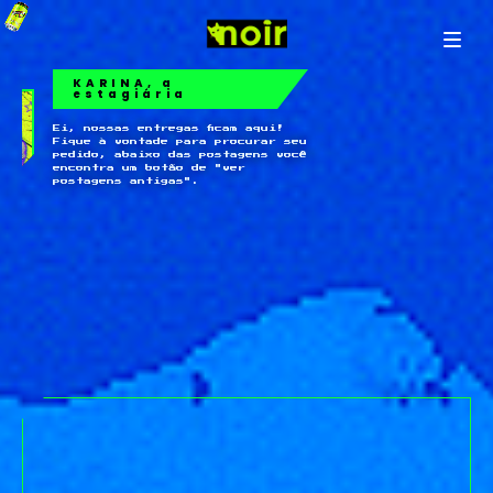
KARINA, a
estagiária
Ei, nossas entregas ficam aqui!
Fique à vontade para procurar seu
pedido, abaixo das postagens você
encontra um botão de "ver
postagens antigas".