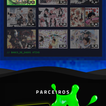
ID_01
ID_02
ID_03
ID_04
ID_05
ID_06
ID_07
ID_08
ID_09
// BANCO_DE_DADOS ATIVO
PARCEIROS