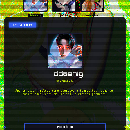
ddaenig
julie
nervous
P1 READY
karam
riveager
aestuantic
ddaenig
web-master
anaharae
arshanji
aussi
Apenas gifs simples, como overlays e transições (como se 
fossem duas capas em uma só), e efeitos pequenos.
baekart
bigbang
cerebrodogeto
PORTFÓLIO