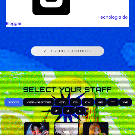
Tecnologia do
Blogger
VER POSTS ANTIGOS
SELECT YOUR STAFF
TODOS
WEB-MASTERS
MOD
CS
CW
AS
CT
WE
⌕
BF
BT