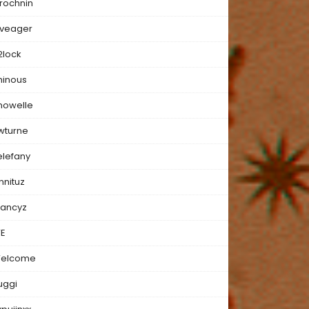
rochnin
iveager
2lock
hinous
nowelle
wturne
elefany
nnituz
rancyz
E
elcome
uggi