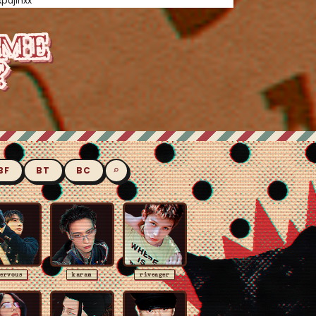
xpujinxx
⌕
BF
BT
BC
nervous
karam
riveager