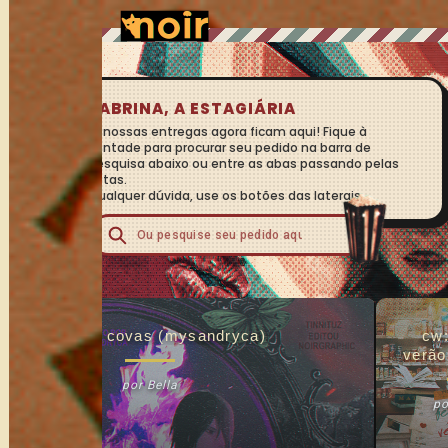
SABRINA, A ESTAGIÁRIA
Ei, nossas entregas agora ficam aqui! Fique à
❮
vontade para procurar seu pedido na barra de
pesquisa abaixo ou entre as abas passando pelas
setas.
Qualquer dúvida, use os botões das laterais.
cs: duas covas (mysandryca)
cw:
verão
secr
por Bella
po