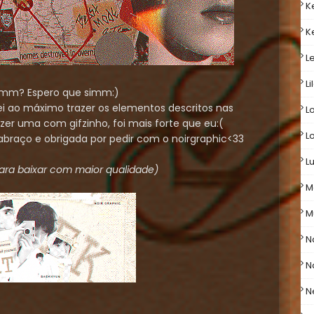
K
K
L
Li
emm? Espero que simm:)
ei ao máximo trazer os elementos descritos nas
L
zer uma com gifzinho, foi mais forte que eu:(
L
abraço e obrigada por pedir com o noirgraphic<33
L
ara baixar com maior qualidade)
M
M
N
N
N