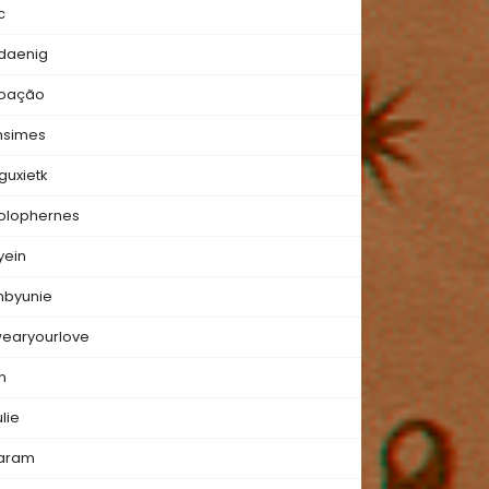
c
daenig
oação
nsimes
guxietk
olophernes
yein
mbyunie
wearyourlove
n
lie
aram