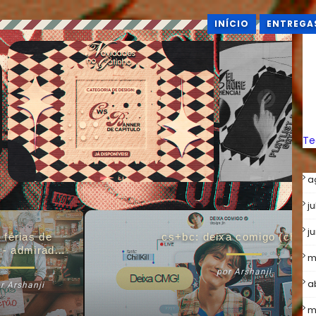
INÍCIO
ENTREGA
Te
a
j
j
 férias de
cs+bc: deixa comigo (chiilkil
 - admirador
m
eto (tenmu)
por Arshanji
a
r Arshanji
m