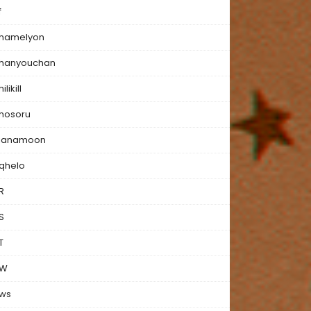
f
hamelyon
hanyouchan
ilikill
hosoru
ianamoon
qhelo
R
S
T
W
ws