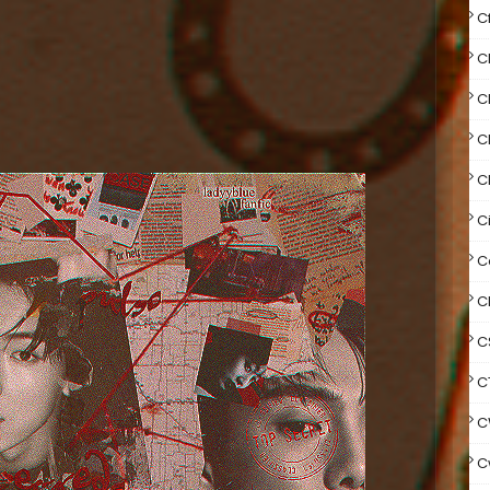
C
C
C
Ch
C
C
C
C
C
C
C
C