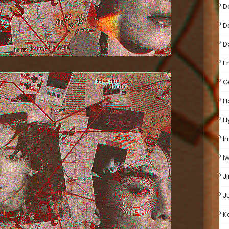
D
D
D
E
G
H
H
I
I
Ji
Ju
K