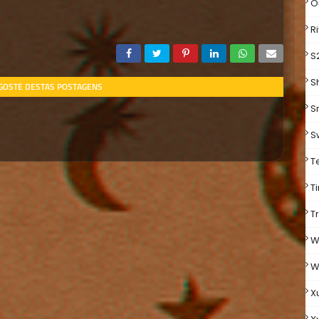
O
R
S
S
 GOSTE DESTAS POSTAGENS
S
S
T
Ti
T
W
W
X