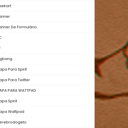
aekart
anner
anner De Formulário
C
F
igbang
apa Para Spirit
apa Para Twitter
APA PARA WATTPAD
apa Spirit
apa Wattpad
erebrodogeto