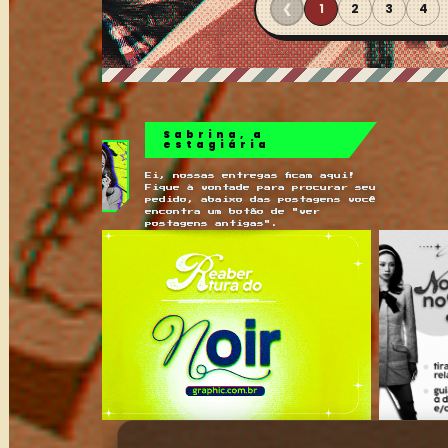
❮
1
2
3
4
Sabrina, a
estagiária
Ei, nossas entregas ficam aqui!
Fique à vontade para procurar seu
pedido, abaixo das postagens você
encontra um botão de "ver
postagens antigas".
←