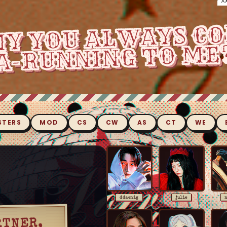
X
STERS
MOD
CS
CW
AS
CT
WE
ddaenig
julie