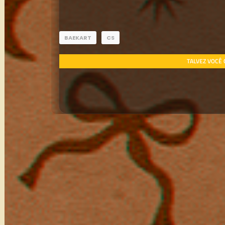
BAEKART
CS
TALVEZ VOCÊ