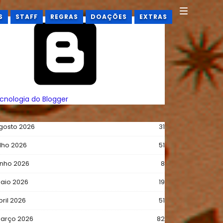
S
STAFF
REGRAS
DOAÇÕES
EXTRAS
❯
cnologia do Blogger
gosto 2026
31
ulho 2026
51
unho 2026
8
l)
aio 2026
19
bril 2026
51
arço 2026
82