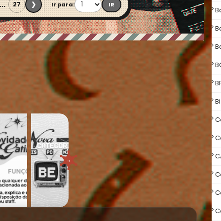
...
27
❯
Ir para:
IR
B
B
B
B
B
B
C
C
C
→
C
C
C