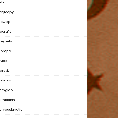
ekahi
enjicopy
ecwisp
lacrafit
oeynely
oompa
uvies
arsvit
ubroom
amgloo
amicchin
ervouslunatic