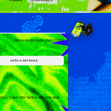
bigbang
cerebrodogeto
n
chilIkill
dilunari
Última atualização:
05/07/2026
APÓS A ENTREGA
s
iwearyourlove
kekahi
loeynely
luvies
witter). Caso não tenha alguma das