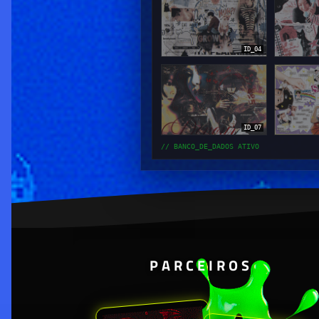
ID_04
ID_07
// BANCO_DE_DADOS ATIVO
PARCEIROS