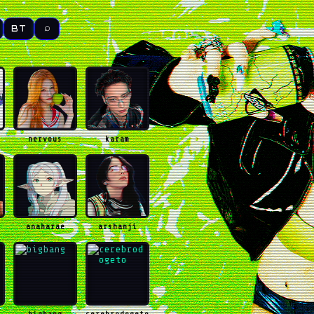
⌕
BT
nervous
karam
anaharae
arshanji