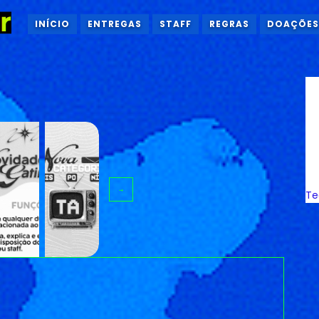
INÍCIO
ENTREGAS
STAFF
REGRAS
DOAÇÕES
→
Te