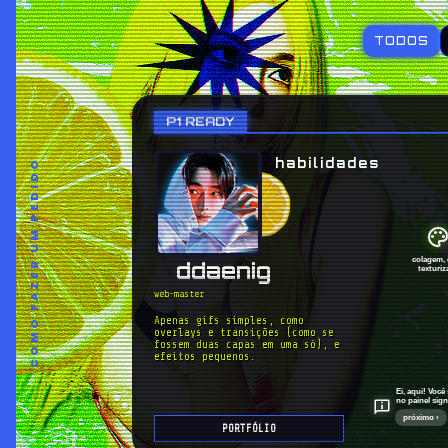
TODOS
P1 READY
habilidades
COMO FAZER UM PEDIDO
colagem, 
ddaenig
texturiz
web-master
Apenas gifs simples, como 
overlays e transições (como se 
fossem duas capas em uma só), e 
efeitos pequenos.
Ei, aqui! Voc
no painel sign
próximo ›
PORTFÓLIO