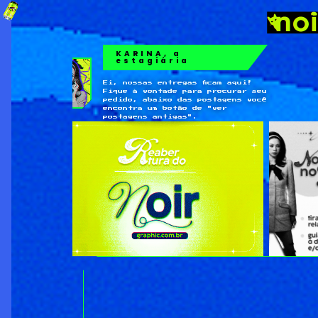
KARINA, a
estagiária
Ei, nossas entregas ficam aqui!
Fique à vontade para procurar seu
pedido, abaixo das postagens você
encontra um botão de "ver
postagens antigas".
←