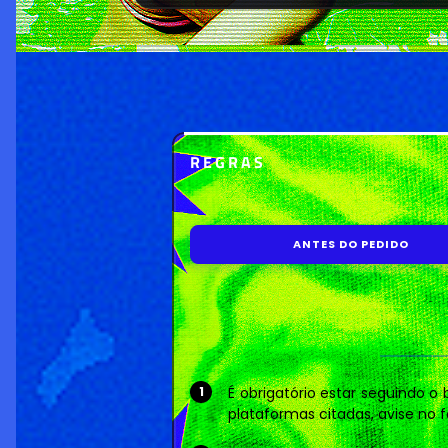
REGRAS
ANTES DO PEDIDO
É obrigatório estar seguindo o 
plataformas citadas, avise no f