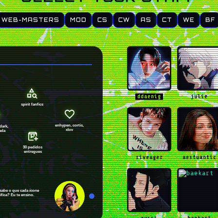
WEB-MASTERS
MOD
CS
CW
AS
CT
WE
BF
ddaenig
julie
spirit fanfics
enhypen, cortis,
dark,
xlov
ada
30 pedidos
entregues
riveager
aestuantic
ê sabe o que cada
ícone
ifica? Eu te ensino.