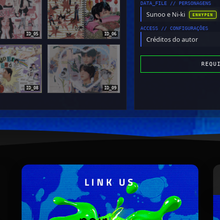
DATA_FILE // PERSONAGENS
Sunoo e Ni-ki
ENHYPEN
ACCESS // CONFIGURAÇÕES
ID_05
ID_06
Créditos do autor
REQU
ID_08
ID_09
LINK US