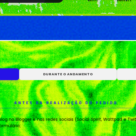
aussi
baekart
chamelyon
chanyoucha
DURANTE O ANDAMENTO
gguxietk
holopherne
ANTES DA REALIZAÇÃO DO PEDIDO
lecwisp
lilacrafit
blog no Blogger e nas redes sociais (Social Spirit, Wattpad e T
ormulário;