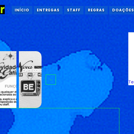
INÍCIO
ENTREGAS
STAFF
REGRAS
DOAÇÕES
→
Te