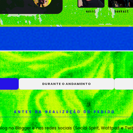
aussi
baekart
chamelyon
chanyoucha
DURANTE O ANDAMENTO
gguxietk
holopherne
ANTES DA REALIZAÇÃO DO PEDIDO
lecwisp
lilacrafit
blog no Blogger e nas redes sociais (Social Spirit, Wattpad e T