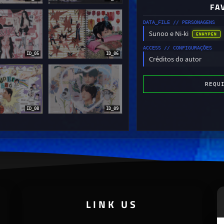
FA
xxpujinxx
yuhz
DATA_FILE // PERSONAGENS
Sunoo e Ni-ki
ENHYPEN
ACCESS // CONFIGURAÇÕES
ID_05
ID_06
Créditos do autor
REQU
ID_08
ID_09
LINK US