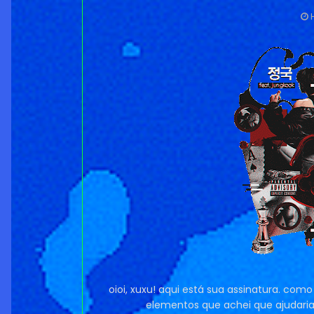
oioi, xuxu! aqui está sua assinatura. com
elementos que achei que ajudaria