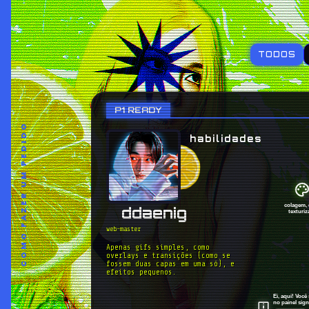
TODOS
P1 READY
COMO FAZER UM PEDIDO
habilidades
colagem, 
ddaenig
texturiz
web-master
Apenas gifs simples, como 
overlays e transições (como se 
fossem duas capas em uma só), e 
efeitos pequenos.
Ei, aqui! Voc
no painel sign