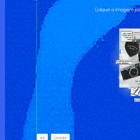
(
clique a imagem pa
AS
LUVIES