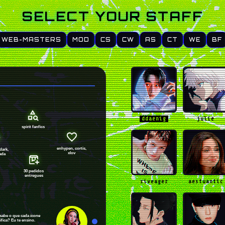
SELECT YOUR STAFF
WEB-MASTERS
MOD
CS
CW
AS
CT
WE
BF
ddaenig
julie
spirit fanfics
enhypen, cortis,
dark,
xlov
ada
30 pedidos
entregues
riveager
aestuantic
ê sabe o que cada
ícone
ifica? Eu te ensino.