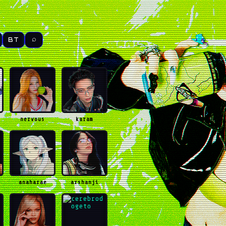
⌕
BT
nervous
karam
anaharae
arshanji