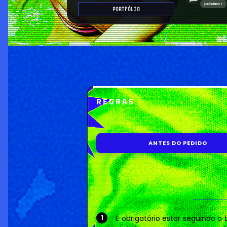
próximo ›
PORTFÓLIO
REGRAS
ANTES DO PEDIDO
É obrigatório estar seguindo o 