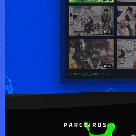
ID_04
ID_07
// BANCO_DE_DADOS ATIVO
PARCEIROS