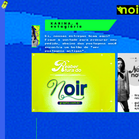
KARINA, a
estagiária
Ei, nossas entregas ficam aqui!
Fique à vontade para procurar seu
pedido, abaixo das postagens você
encontra um botão de "ver
postagens antigas".
←