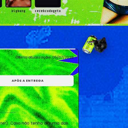
bigbang
cerebrodogeto
n
chilIkill
dilunari
Última atualização:
05/07/2026
APÓS A ENTREGA
s
iwearyourlove
kekahi
loeynely
luvies
witter). Caso não tenha alguma das