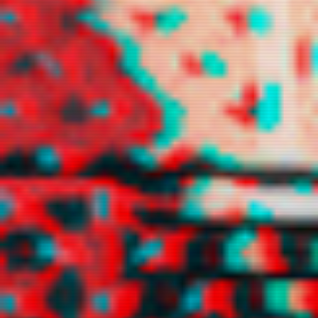
tinnituz
trancyz
xuggi
xxpujinxx
yuhz