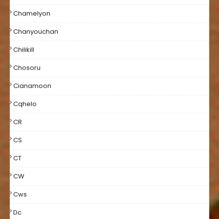
Chamelyon
Chanyouchan
Chilikill
Chosoru
Cianamoon
Cqhelo
CR
CS
CT
CW
Cws
Dc