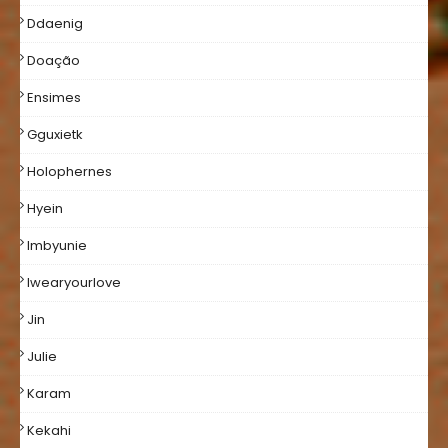
Ddaenig
Doação
Ensimes
Gguxietk
Holophernes
Hyein
Imbyunie
Iwearyourlove
Jin
Julie
Karam
Kekahi