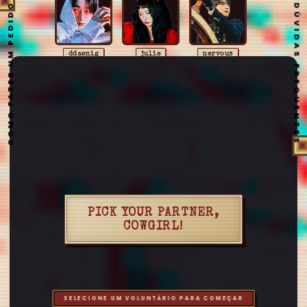
COMO FAZER UM PEDIDO
DÚVIDAS FREQUENTES
ddaenig
julie
nervous
karam
riveager
aestuantic
anaharae
arshanji
aussi
baekart
bigbang
cerebrodog
eto