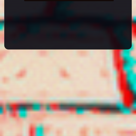
chamelyon
chanyoucha
chilikill
n
dilunari
gguxietk
holopherne
s
iwearyourl
kekahi
lecwisp
ove