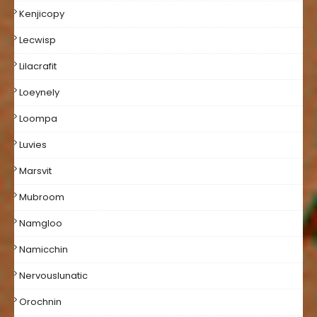
Kenjicopy
Lecwisp
Lilacrafit
Loeynely
Loompa
Luvies
Marsvit
Mubroom
Namgloo
Namicchin
Nervouslunatic
Orochnin