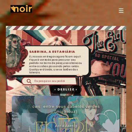
SABRINA, A ESTAGIÁRIA
Ei, nossas entregas agora ficam aqui!
Fique à vontade para procurar seu
pedido na barra de pesquisa abaixo ou
entre as abas passando pelas setas.
Qualquer dúvida, use os botões das
laterais.
cws: entre seus cabelos verdes
(mistriouz)
por ddaenig