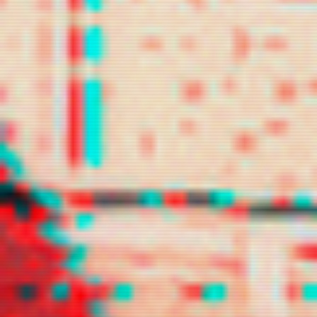
lilacrafit
loeynely
luvies
marsvit
mercurioz
namgloo
namicchin
s2lock
shinous
snowelle
swturne
telefany