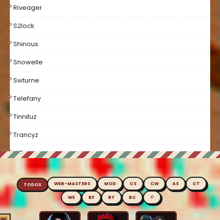
Riveager
S2lock
Shinous
Snowelle
Swturne
Telefany
Tinnituz
Trancyz
WE
Welcome
WEB-MASTERS
MOD
CS
CW
AS
CT
TODOS
Xuggi
⌕
WE
BF
BT
BC
Xxpujinxx