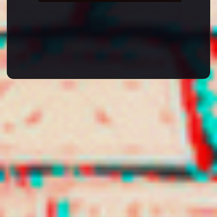
chamelyon
chanyoucha
chilikill
n
dilunari
gguxietk
holopherne
s
iwearyourl
kekahi
lecwisp
ove