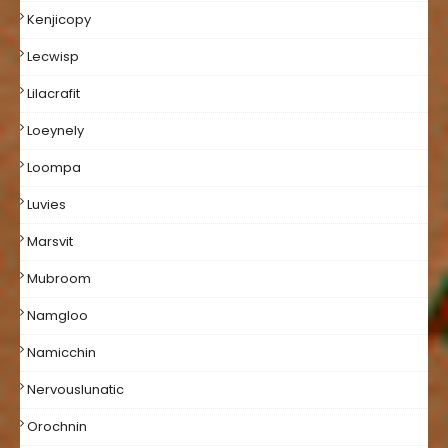
Kenjicopy
Lecwisp
Lilacrafit
Loeynely
Loompa
Luvies
Marsvit
Mubroom
Namgloo
Namicchin
Nervouslunatic
Orochnin