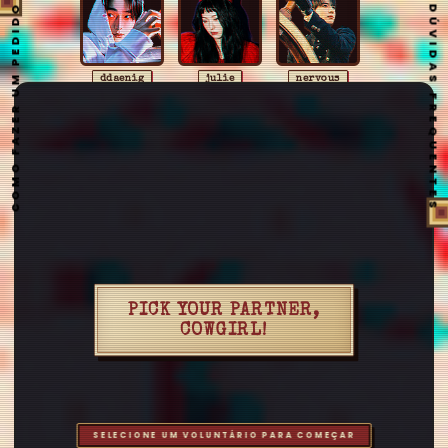
COMO FAZER UM PEDIDO
DÚVIDAS FREQUENTES
ddaenig
julie
nervous
karam
riveager
aestuantic
anaharae
arshanji
aussi
baekart
bigbang
cerebrodog
eto