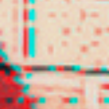
lilacrafit
loeynely
luvies
marsvit
mercurioz
namgloo
namicchin
s2lock
shinous
snowelle
swturne
telefany