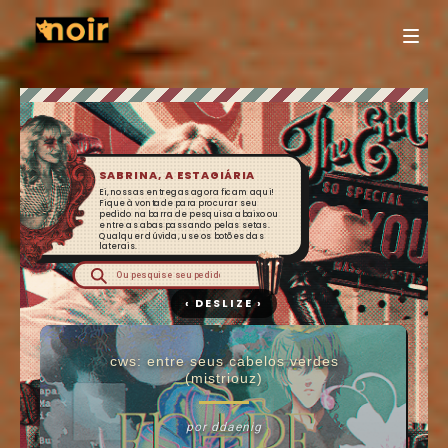
SABRINA, A ESTAGIÁRIA
Ei, nossas entregas agora ficam aqui!
Fique à vontade para procurar seu
pedido na barra de pesquisa abaixo ou
entre as abas passando pelas setas.
Qualquer dúvida, use os botões das
laterais.
cws: entre seus cabelos verdes
(mistriouz)
por ddaenig