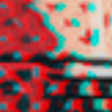
tinnituz
trancyz
xuggi
xxpujinxx
yuhz