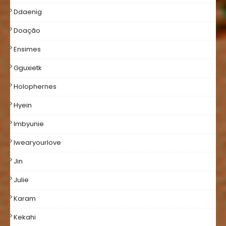
Ddaenig
Doação
Ensimes
Gguxietk
Holophernes
Hyein
Imbyunie
Iwearyourlove
Jin
Julie
Karam
Kekahi