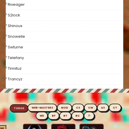
Riveager
S2lock
Shinous
Snowelle
Swturne
Telefany
Tinnituz
Trancyz
WE
Welcome
WEB-MASTERS
MOD
CS
CW
AS
CT
TODOS
Xuggi
⌕
WE
BF
BT
BC
Xxpujinxx