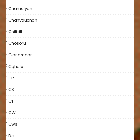
Chamelyon
Chanyouchan
Chilikill
Chosoru
Cianamoon
Cqhelo
CR
CS
CT
CW
Cws
Dc