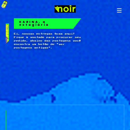
KARINA, a
estagiária
Ei, nossas entregas ficam aqui!
Fique à vontade para procurar seu
pedido, abaixo das postagens você
encontra um botão de "ver
postagens antigas".